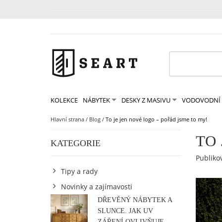
KOLEKCE
NÁBYTEK
DESKY Z MASIVU
VODOVODNÍ 
Hlavní strana
/
Blog
/
To je jen nové logo – pořád jsme to my!
TO
KATEGORIE
Publiko
Tipy a rady
Novinky a zajímavosti
DŘEVĚNÝ NÁBYTEK A
SLUNCE. JAK UV
ZÁŘENÍ OVLIVŇUJE