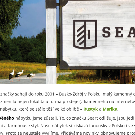
 značky sahají do roku 2001 – Busko-Zdrój v Polsku, malý kamenn
 změnila nejen lokalita a forma prodeje (z kamenného na internetový
nábytku, které se stále těší velké oblibě –
Rustyk
a
Marika
.
věného
nábytku jsme zůstali. To, co značku Seart odlišuje, jsou je
ní a farmhouse styl. Naše nábytek si získává fanoušky v Polsku i ve
ky. Proto se neustále vyvíjíme. Přidáváme novinky, obnovujeme prod