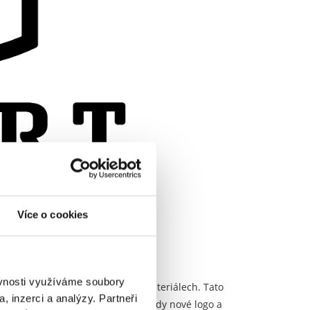
Více o cookies
ěvnosti využíváme soubory
 na webu a ve všech grafických materiálech. Tato
, inzerci a analýzy. Partneři
 nová vizuální identita značky, tedy nové logo a