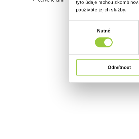
tyto údaje mohou zkombinovat
jeho no
používáte jejich služby.
Minimal
odkazuje
Výběr
na stro
Nutné
souhlasu
něm roz
masivní
Odmítnout