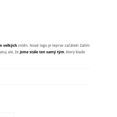
m velkých
změn. Nové logo je teprve začátek! Zatím
atuj ale, že
jsme stále ten samý tým
, který klade