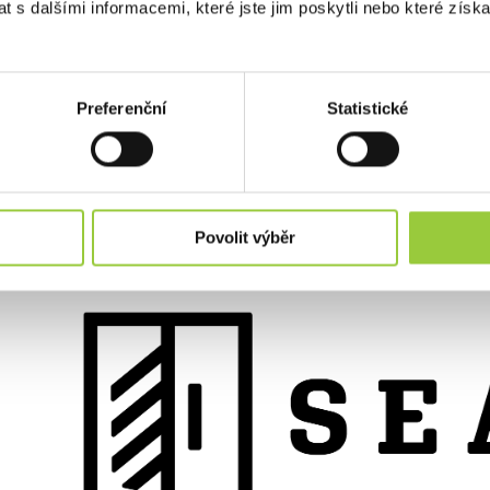
 s dalšími informacemi, které jste jim poskytli nebo které získa
vá symbolika.
istické, snadno zapamatovatelné, odrážející naše produkty a hodnot
 na erby a zároveň vyjadřuje ušlechtilost – materiálu i stylu. Štít 
m, tedy surovinu, kterou používáme při výrobě veškerého našeho ná
Preferenční
Statistické
poznat dvířka skříně nebo komody. Spojení těchto prvků dokonale 
ho dřeva v rustikálním a farmhouse stylu
.
Povolit výběr