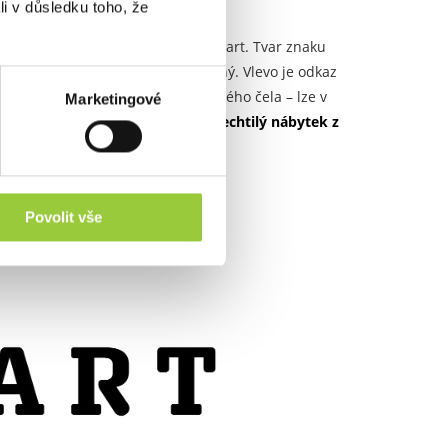
li v důsledku toho, že
y – takové je nové logo značky Seart. Tvar znaku
rozdělený na dvě části není náhodný. Vlevo je odkaz
bytku. Vpravo je náznak nábytkového čela – lze v
Marketingové
vystihuje ducha naší značky –
ušlechtilý nábytek z
Povolit vše