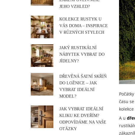
JEHO VZHLED?
KOLEKCE RUSTYK U
VÁS DOMA – INSPIRACE
V RŮZNÝCH STYLECH
JAKÝ RUSTIKÁLNÍ
NÁBYTEK VYBRAT DO
JÍDELNY?
DŘEVĚNÁ ŠATNÍ SKŘÍŇ
DO LOŽNICE – JAK
VYBRAT IDEÁLNÍ
Počátky
MODEL?
času se
kolekce 
JAK VYBRAT IDEÁLNÍ
KLIKU KE DVEŘÍM?
A u
dře
ODPOVÍDÁME NA VAŠE
rustikál
OTÁZKY
zákazní