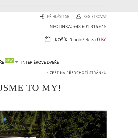
PŘIHLÁSIT SE
REGISTROVAT
INFOLINKA:
+48 601 316 615
0 Kč
KOŠÍK
0 položek
za
NEW!
ŘE
INTERIÉROVÉ DVEŘE
ZPĚT NA PŘEDCHOZÍ STRÁNKU
 JSME TO MY!