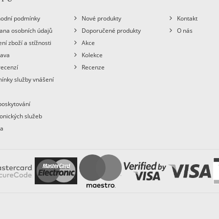
odní podmínky
Nové produkty
Kontakt
ana osobních údajů
Doporučené produkty
O nás
ní zboží a stížnosti
Akce
ava
Kolekce
recenzí
Recenze
ínky služby vnášení
poskytování
ronických služeb
ba