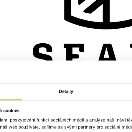
Detaily
á cookies
klam, poskytování funkcí sociálních médií a analýze naší návšt
yl dosud spojován se zelenou a šedou – barvami viditelnými v logu,
 náš web používáte, sdílíme se svými partnery pro sociální média
st symbolizovala strom rostoucí ze skály. V březnu došlo ke změně –