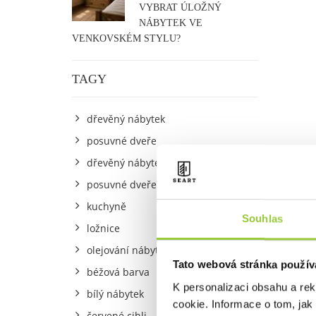
VYBRAT ÚLOŽNÝ
NÁBYTEK VE
VENKOVSKÉM STYLU?
TAGY
dřevěný nábytek
posuvné dveře
dřevěný nábytek
posuvné dveře
kuchyně
Souhlas
ložnice
olejování nábytku
Tato webová stránka použív
béžová barva
K personalizaci obsahu a re
Seart b
bílý nábytek
cookie. Informace o tom, jak
barevno
červené cihli