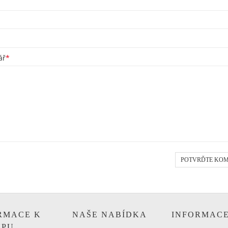
ář
*
POTVRĎTE KO
RMACE K
NAŠE NABÍDKA
INFORMAC
UPU