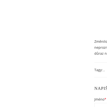
Změnilo
neprozra
důraz n
Tagy:
,
NAPI
Jméno
*