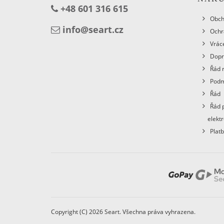
+48 601 316 615
Obch
info@seart.cz
Ochr
Vráce
Dopr
Řád 
Podm
Řád
Řád 
elekt
Plat
Copyright (C) 2026 Seart. Všechna práva vyhrazena.