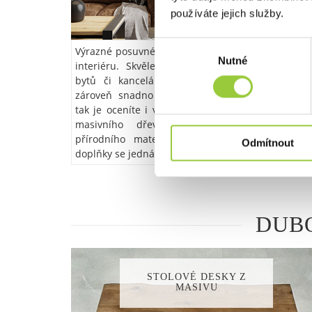
používáte jejich služby.
Výběr
Výrazné posuvné dveře si najdou cestu i do vaše
Nutné
souhlasu
interiéru. Skvěle zapadnou do velkých loftový
bytů či kanceláří, které potřebujete oddělit a
zároveň snadno vytvořit otevřený prostor. Stej
tak je oceníte i v malých bytech. Posuvné dveře
masivního dřeva nechávají vyniknout krás
přírodního materiálu a ve spojení s kovový
Odmítnout
doplňky se jedná o nestárnoucí doplněk do bytu.
DUB
STOLOVÉ DESKY Z
MASIVU