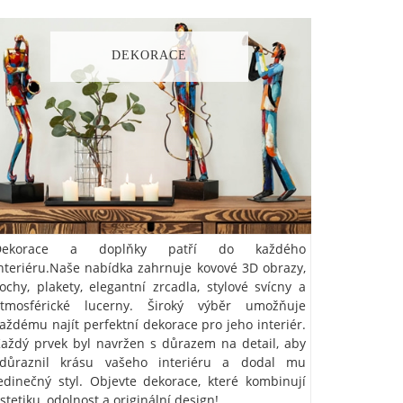
DEKORACE
Dekorace a doplňky patří do každého
nteriéru.Naše nabídka zahrnuje kovové 3D obrazy,
ochy, plakety, elegantní zrcadla, stylové svícny a
atmosférické lucerny.
Široký výběr umožňuje
aždému najít perfektní dekorace pro jeho interiér.
aždý prvek byl navržen s důrazem na detail, aby
zdůraznil krásu vašeho interiéru a dodal mu
edinečný styl. Objevte dekorace, které kombinují
stetiku, odolnost a originální design!