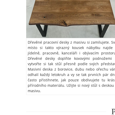
Dřevěné pracovní desky z masivu si zamilujete. S
místo si takto výrazný kousek nábytku najde
jídelně, pracovně, kanceláři i obývacím prostor
Dřevěné desky doplňte kovovými podnožemi 
vytvořte si tak stůl přesně podle svých předsta
Masivní deska z borovice, dubu nebo ořechu v
odhalí každý letokruh a vy se tak prvních pár d
často přistihnete, jak pouze obdivujete tu krá
přírodního materiálu. Užijte si nový stůl s deskou
masivu.