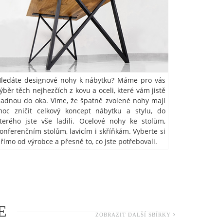
ledáte designové nohy k nábytku? Máme pro vás
ýběr těch nejhezčích z kovu a oceli, které vám jistě
adnou do oka. Víme, že špatně zvolené nohy mají
oc zničit celkový koncept nábytku a stylu, do
terého jste vše ladili. Ocelové nohy ke stolům,
onferenčním stolům, lavicím i skříňkám. Vyberte si
římo od výrobce a přesně to, co jste potřebovali.
E
ZOBRAZIT DALŠÍ SBÍRKY