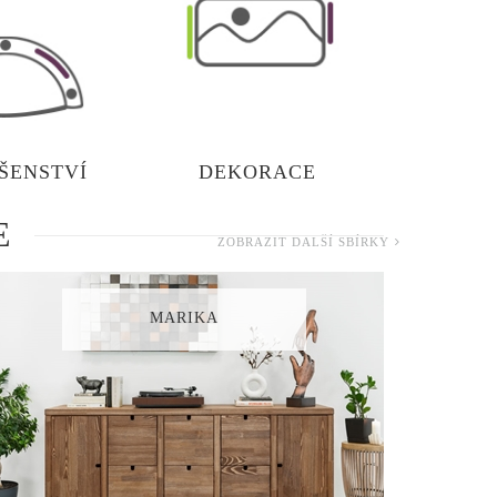
ŠENSTVÍ
DEKORACE
E
ZOBRAZIT DALŠÍ SBÍRKY
MARIKA