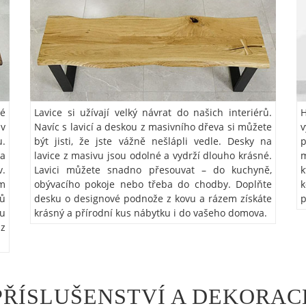
vé
Lavice si užívají velký návrat do našich interiérů.
H
 v
Navíc s lavicí a deskou z masivního dřeva si můžete
v
u.
být jisti, že jste vážně nešlápli vedle. Desky na
p
a
lavice z masivu jsou odolné a vydrží dlouho krásné.
m
v.
Lavici můžete snadno přesouvat – do kuchyně,
k
ám
obývacího pokoje nebo třeba do chodby. Doplňte
k
nů
desku o designové podnože z kovu a rázem získáte
p
su
krásný a přírodní kus nábytku i do vašeho domova.
 z
PŘÍSLUŠENSTVÍ A DEKORAC