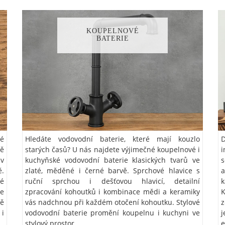
KOUPELNOVÉ
BATERIE
é
Hledáte vodovodní baterie, které mají kouzlo
ně
starých časů? U nás najdete výjimečné koupelnové i
i
 v
kuchyňské vodovodní baterie klasických tvarů ve
s
.
zlaté, měděné i černé barvě. Sprchové hlavice s
vé
ruční sprchou i dešťovou hlavicí, detailní
k
ve
zpracování kohoutků i kombinace mědi a keramiky
K
ně
vás nadchnou při každém otočení kohoutku. Stylové
 i
vodovodní baterie promění koupelnu i kuchyni ve
j
stylový prostor.
e