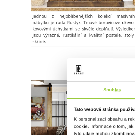
Jednou z nejoblíbenějších kolekcí masivníh
nábytku je řada Rustyk. Tmavé borovicové dřevo
kovovými úchytkami se skvěle doplňují. Výsledk
jsou výrazné, rustikální a kvalitní postele, stoly
skříně.
Souhlas
POSUVNÉ DVEŘE
Tato webová stránka použív
K personalizaci obsahu a re
cookie. Informace o tom, jak
tyto údaje mohou zkombinovat