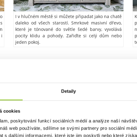
o
I v hlučném městě si můžete připadat jako na chatě
K
 s
daleko od všech starostí. Smrkové masivní dřevo,
p
em
které je tónované do světle šedé barvy, vyvolává
 i
pocity klidu a pohody. Zařiďte si celý dům nebo
p
jeden pokoj.
t
SYSTÉMY POSUVNÝCH DVEŘ
Detaily
POJEZDY PRO
POSUVNÉ DVEŘE
á cookies
klam, poskytování funkcí sociálních médií a analýze naší návšt
 náš web používáte, sdílíme se svými partnery pro sociální média
 s dalšími informacemi, které jste jim poskytli nebo které získa