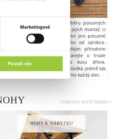
epodceňte ani šroubek a při výběru posuvných
Marketingové
veří z masivu rovnou myslete i na jejich montáž. U
ás nakoupíte veškeré příslušenství pro posuvné
veře v té nejvyšší kvalitě přímo od výrobce.
Masivní posuvné dveře jsou velkým přírodním
uměleckým dílem, tak se postarejte o trvale
bezpečné usazení tak velkého kusu dřeva.
Povolit vše
aždodenní manipulace musí být hladká, jedině tak
udete spokojeni s posuvnými dveřmi každý den.
NOHY
ZOBRAZIT DALŠÍ SBÍRKY
NOHY K NÁBYTKU