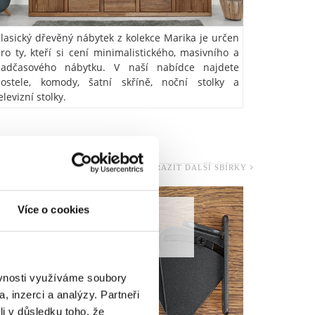
lasický dřevěný nábytek z kolekce Marika je určen
ro ty, kteří si cení minimalistického, masivního a
nadčasového nábytku. V naší nabídce najdete
ostele, komody, šatní skříně, noční stolky a
elevizní stolky.
Í
ZOBRAZIT DALŠÍ SBÍRKY
Více o cookies
PŘÍSLUŠENSTVÍ
PRO POSUVNÉ
DVEŘE
ěvnosti využíváme soubory
, inzerci a analýzy. Partneři
li v důsledku toho, že