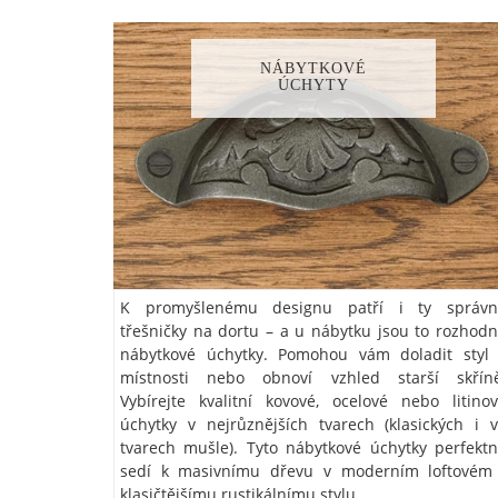
NÁBYTKOVÉ
ÚCHYTY
K promyšlenému designu patří i ty správn
třešničky na dortu – a u nábytku jsou to rozhod
nábytkové úchytky. Pomohou vám doladit styl
místnosti nebo obnoví vzhled starší skříně
Vybírejte kvalitní kovové, ocelové nebo litino
úchytky v nejrůznějších tvarech (klasických i 
tvarech mušle). Tyto nábytkové úchytky perfekt
sedí k masivnímu dřevu v moderním loftovém
klasičtějšímu rustikálnímu stylu.