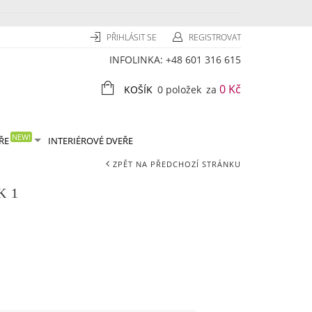
PŘIHLÁSIT SE
REGISTROVAT
INFOLINKA:
+48 601 316 615
0 Kč
KOŠÍK
0 položek
za
NEW!
ŘE
INTERIÉROVÉ DVEŘE
ZPĚT NA PŘEDCHOZÍ STRÁNKU
K 1