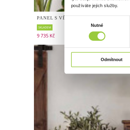
používáte jejich služby.
PANEL S VĚŠÁKY RUSTYK
Výběr
Nutné
souhlasu
SKLADEM
9 735 Kč
Odmítnout