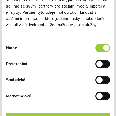
sdílíme se svými partnery pro sociální média, inzerci a
analýzy. Partneři tyto údaje mohou zkombinovat s
17 364 Kč
dalšími informacemi, které jste jim poskytli nebo které
získali v důsledku toho, že používáte jejich služby.
Termín dodání: 3 dní
Matrace Venus MP H3 7P
Alergik 160x200
Výběr
Nutné
souhlasu
Preferenční
17 364 Kč
Statistické
Termín dodání: 3 dní
Kolekce:
Urban Forest
Marketingové
Doprava zdarma s
doručením