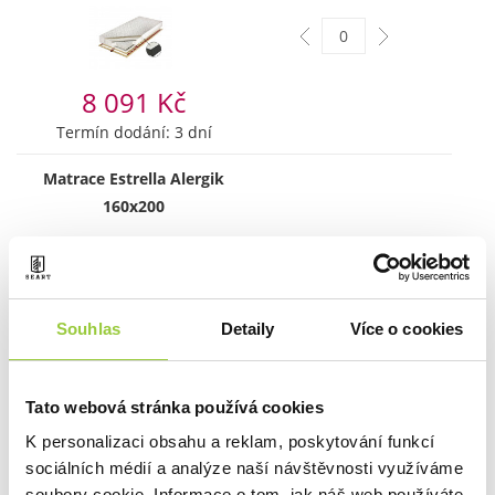
8 091 Kč
Termín dodání: 3 dní
Matrace Estrella Alergik
160x200
Souhlas
8 944 Kč
Detaily
Více o cookies
Termín dodání: 3 dní
Tato webová stránka používá cookies
Matrace Venus MP H2 7P
Alergik 160x200
K personalizaci obsahu a reklam, poskytování funkcí
sociálních médií a analýze naší návštěvnosti využíváme
soubory cookie. Informace o tom, jak náš web používáte,