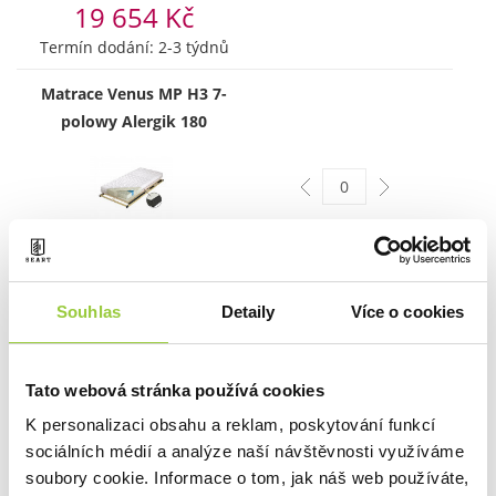
19 654 Kč
Termín dodání: 2-3 týdnů
Matrace Venus MP H3 7-
polowy Alergik 180
19 654 Kč
Termín dodání: 2-4 týdny
Souhlas
Detaily
Více o cookies
5 z 5 |
Recenze 2
|
Přidejte Vaší recenzi
Kolekce:
Marika
Tato webová stránka používá cookies
Stav produktu:
v demontu
K personalizaci obsahu a reklam, poskytování funkcí
sociálních médií a analýze naší návštěvnosti využíváme
soubory cookie. Informace o tom, jak náš web používáte,
Doprava zdarma s