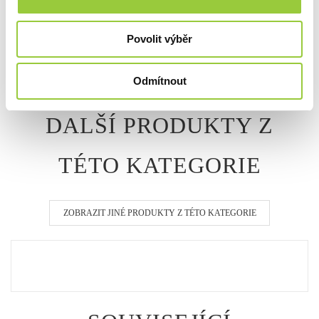
POPIS
Povolit výběr
ZABEZPEČENÍ V SOULADU S GPSR
DOTAZ K PRODUKTU
Odmítnout
DALŠÍ PRODUKTY Z
TÉTO KATEGORIE
ZOBRAZIT JINÉ PRODUKTY Z TÉTO KATEGORIE