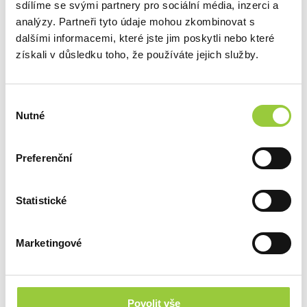
doručením
sdílíme se svými partnery pro sociální média, inzerci a
analýzy. Partneři tyto údaje mohou zkombinovat s
dalšími informacemi, které jste jim poskytli nebo které
získali v důsledku toho, že používáte jejich služby.
PŘIDAT DO KOŠÍKU
Výběr
Nutné
PRODUKTY Z KOLEKCE
souhlasu
MARIKA
Preferenční
Statistické
ZOBRAZIT DALŠÍ PRODUKTY Z TÉTO KOLEKCE
Marketingové
Povolit vše