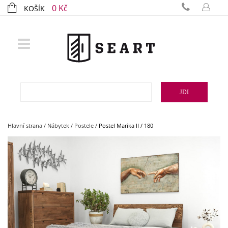
0 Kč
KOŠÍK
JDI
Hlavní strana
/
Nábytek
/
Postele
/
Postel Marika II / 180