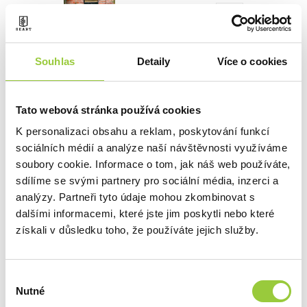
8 023 Kč
Souhlas
Detaily
Více o cookies
Termín dodání: 24h
Tato webová stránka používá cookies
K personalizaci obsahu a reklam, poskytování funkcí
Doprava zdarma s
sociálních médií a analýze naší návštěvnosti využíváme
doručením
soubory cookie. Informace o tom, jak náš web používáte,
sdílíme se svými partnery pro sociální média, inzerci a
analýzy. Partneři tyto údaje mohou zkombinovat s
PŘIDAT DO KOŠÍKU
dalšími informacemi, které jste jim poskytli nebo které
získali v důsledku toho, že používáte jejich služby.
Výběr
Nutné
souhlasu