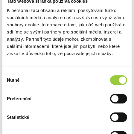
Tato webová stránka používá cookies
K personalizaci obsahu a reklam, poskytování funkcí
sociálních médií a analýze naší návštěvnosti využíváme
soubory cookie. Informace o tom, jak náš web používáte,
sdílíme se svými partnery pro sociální média, inzerci a
analýzy. Partneři tyto údaje mohou zkombinovat s
dalšími informacemi, které jste jim poskytli nebo které
získali v důsledku toho, že používáte jejich služby.
POPIS
ZABEZPEČENÍ V SOULADU S GPSR
Výběr
Nutné
DOTAZ K PRODUKTU
souhlasu
Preferenční
DALŠÍ PRODUKTY Z
TÉTO KATEGORIE
Statistické