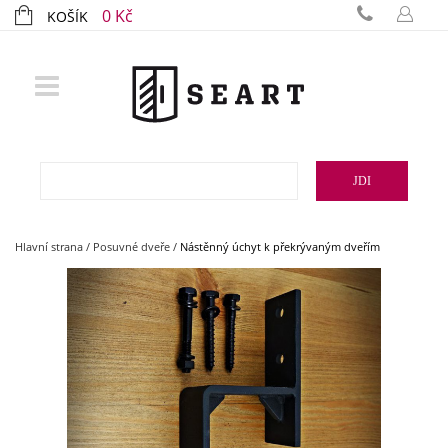
0 Kč
KOŠÍK
JDI
Hlavní strana
/
Posuvné dveře
/
Nástěnný úchyt k překrývaným dveřím