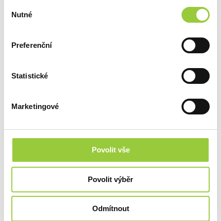
Výběr
Nutné
souhlasu
Preferenční
Statistické
Marketingové
OZDOBNÝ HŘEBÍK KOPULE 30 MM,
SUROVÝ
Povolit vše
38 Kč
Povolit výběr
Odmítnout