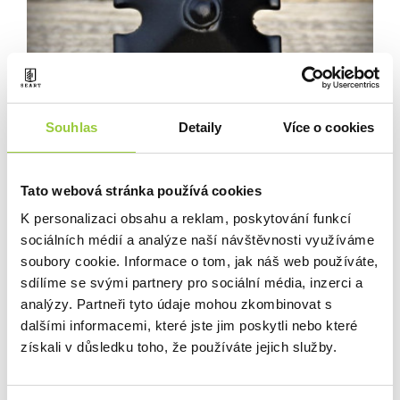
Souhlas
Detaily
Více o cookies
Tato webová stránka používá cookies
K personalizaci obsahu a reklam, poskytování funkcí
OZDOBNÝ HŘEBÍK ROOF, 40 MM
sociálních médií a analýze naší návštěvnosti využíváme
37 Kč
soubory cookie. Informace o tom, jak náš web používáte,
sdílíme se svými partnery pro sociální média, inzerci a
analýzy. Partneři tyto údaje mohou zkombinovat s
dalšími informacemi, které jste jim poskytli nebo které
získali v důsledku toho, že používáte jejich služby.