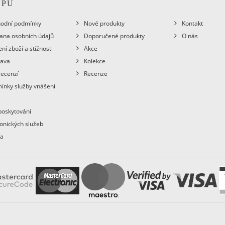
UPU
odní podmínky
Nové produkty
Kontakt
ana osobních údajů
Doporučené produkty
O nás
ní zboží a stížnosti
Akce
ava
Kolekce
recenzí
Recenze
ínky služby vnášení
poskytování
ronických služeb
ba