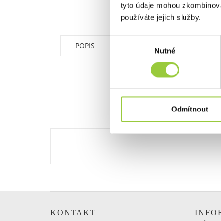
tyto údaje mohou zkombinovat
používáte jejich služby.
Výběr
POPIS
ZABEZPEČENÍ V SOULADU
Nutné
souhlasu
DALŠ
Odmítnout
KONTAKT
INFO