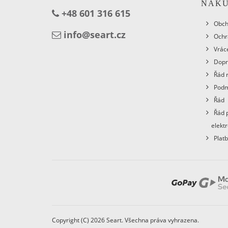
NÁK
+48 601 316 615
Obch
info@seart.cz
Ochr
Vráce
Dopr
Řád 
Podm
Řád
Řád 
elekt
Plat
Copyright (C) 2026 Seart. Všechna práva vyhrazena.