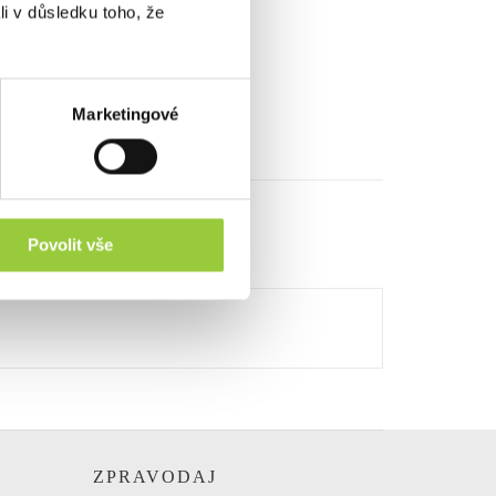
li v důsledku toho, že
Marketingové
GORIE
Povolit vše
E
ZPRAVODAJ