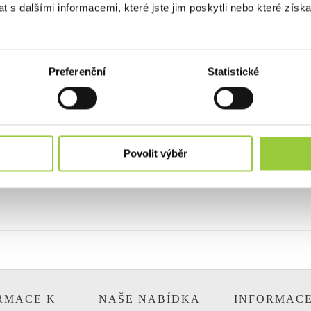
 s dalšími informacemi, které jste jim poskytli nebo které získa
 S GPSR
DOTAZ K PRODUKTU
Preferenční
Statistické
Í PRODUKTY Z TÉTO KATE
Povolit výběr
ZOBRAZIT JINÉ PRODUKTY Z TÉTO KATEGORIE
RMACE K
NAŠE NABÍDKA
INFORMAC