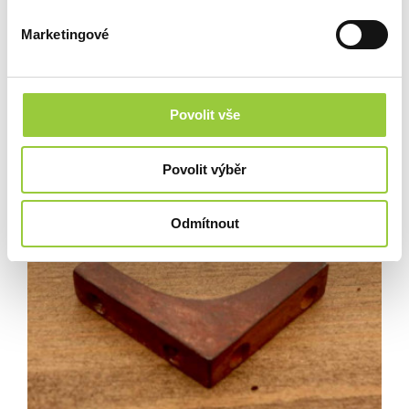
Marketingové
NÁBYTKOVÝ ROH RAMP 50 MM, SUROVÝ
SKLADEM
106 Kč
Povolit vše
Povolit výběr
Odmítnout