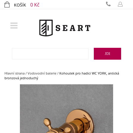
0 Kč
KOŠÍK
JDI
Hlavní strana
/
Vodovodní baterie
/
Kohoutek pro hadici WC YORK, antická
bronzová jednoduchý