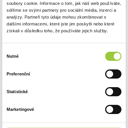
soubory cookie. Informace o tom, jak náš web používáte,
sdílíme se svými partnery pro sociální média, inzerci a
POPIS
analýzy. Partneři tyto údaje mohou zkombinovat s
dalšími informacemi, které jste jim poskytli nebo které
ZABEZPEČENÍ V SOULADU S GPSR
získali v důsledku toho, že používáte jejich služby.
DOTAZ K PRODUKTU
Výběr
DALŠÍ PRODUKTY Z
Nutné
souhlasu
TÉTO KATEGORIE
Preferenční
Statistické
ZOBRAZIT JINÉ PRODUKTY Z TÉTO KATEGORIE
Marketingové