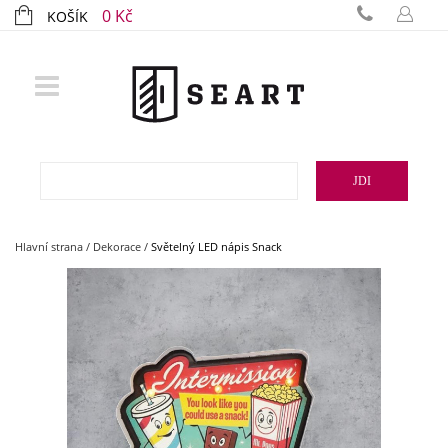
0 Kč
KOŠÍK
JDI
Hlavní strana
/
Dekorace
/
Světelný LED nápis Snack