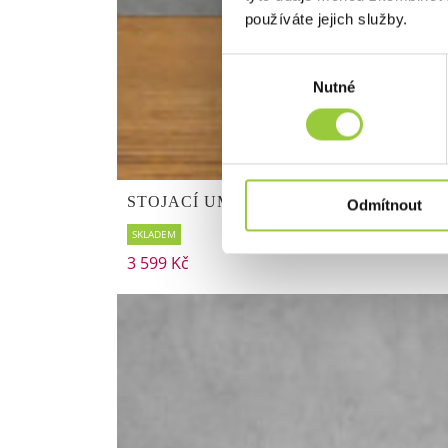
používáte jejich služby.
Výběr
Nutné
souhlasu
STOJACÍ UMYVADLOVÁ BATERIE FL
Odmítnout
SKLADEM
3 599 Kč