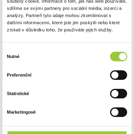
soubory cookie. Informace o tom, jak náš web používáte,
POPIS
sdílíme se svými partnery pro sociální média, inzerci a
analýzy. Partneři tyto údaje mohou zkombinovat s
ZABEZPEČENÍ V SOULADU S GPSR
dalšími informacemi, které jste jim poskytli nebo které
získali v důsledku toho, že používáte jejich služby.
DOTAZ K PRODUKTU
Výběr
DALŠÍ PRODUKTY Z
Nutné
souhlasu
TÉTO KATEGORIE
Preferenční
ZOBRAZIT JINÉ PRODUKTY Z TÉTO KATEGORIE
Statistické
Marketingové