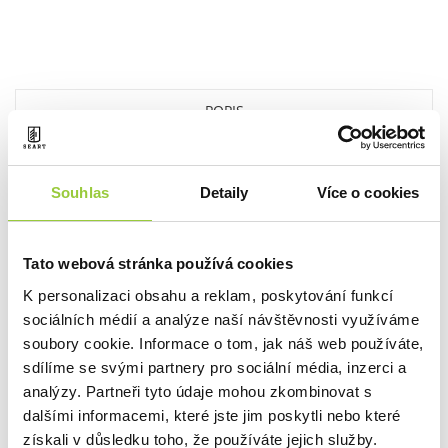
POPIS
ZABEZPEČENÍ V SOULADU S GPSR
Souhlas
Detaily
Více o cookies
DOTAZ K PRODUKTU
DALŠÍ PRODUKTY Z
Tato webová stránka používá cookies
K personalizaci obsahu a reklam, poskytování funkcí
TÉTO KATEGORIE
sociálních médií a analýze naší návštěvnosti využíváme
soubory cookie. Informace o tom, jak náš web používáte,
sdílíme se svými partnery pro sociální média, inzerci a
ZOBRAZIT JINÉ PRODUKTY Z TÉTO KATEGORIE
analýzy. Partneři tyto údaje mohou zkombinovat s
dalšími informacemi, které jste jim poskytli nebo které
získali v důsledku toho, že používáte jejich služby.