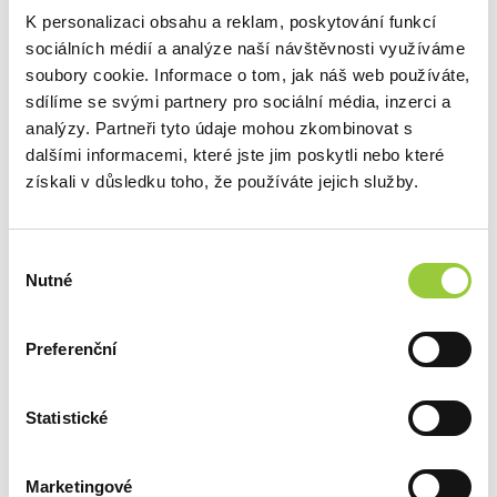
K personalizaci obsahu a reklam, poskytování funkcí
sociálních médií a analýze naší návštěvnosti využíváme
soubory cookie. Informace o tom, jak náš web používáte,
sdílíme se svými partnery pro sociální média, inzerci a
analýzy. Partneři tyto údaje mohou zkombinovat s
dalšími informacemi, které jste jim poskytli nebo které
POPIS
získali v důsledku toho, že používáte jejich služby.
ZABEZPEČENÍ V SOULADU S GPSR
Výběr
DOTAZ K PRODUKTU
Nutné
souhlasu
DALŠÍ PRODUKTY Z
Preferenční
TÉTO KATEGORIE
Statistické
ZOBRAZIT JINÉ PRODUKTY Z TÉTO KATEGORIE
Marketingové