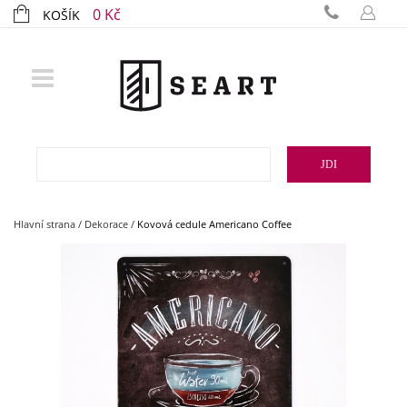
0 Kč
KOŠÍK
JDI
Hlavní strana
/
Dekorace
/
Kovová cedule Americano Coffee