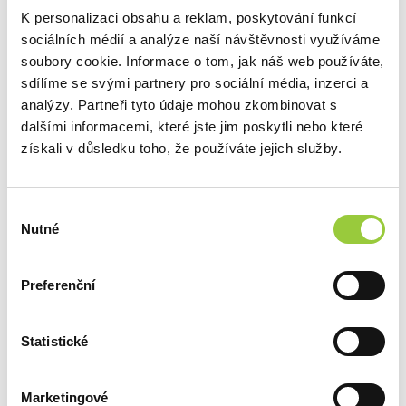
K personalizaci obsahu a reklam, poskytování funkcí
sociálních médií a analýze naší návštěvnosti využíváme
soubory cookie. Informace o tom, jak náš web používáte,
sdílíme se svými partnery pro sociální média, inzerci a
analýzy. Partneři tyto údaje mohou zkombinovat s
dalšími informacemi, které jste jim poskytli nebo které
POPIS
získali v důsledku toho, že používáte jejich služby.
ZABEZPEČENÍ V SOULADU S GPSR
Výběr
DOTAZ K PRODUKTU
Nutné
souhlasu
DALŠÍ PRODUKTY Z
Preferenční
TÉTO KATEGORIE
Statistické
ZOBRAZIT JINÉ PRODUKTY Z TÉTO KATEGORIE
Marketingové