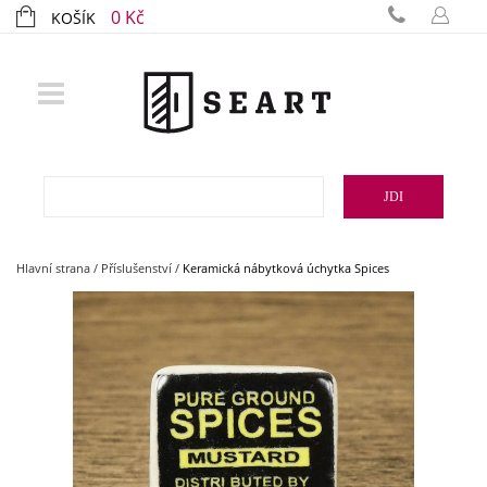
0 Kč
KOŠÍK
JDI
Hlavní strana
/
Příslušenství
/
Keramická nábytková úchytka Spices