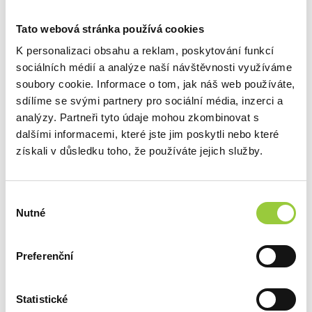
Tato webová stránka používá cookies
K personalizaci obsahu a reklam, poskytování funkcí
sociálních médií a analýze naší návštěvnosti využíváme
soubory cookie. Informace o tom, jak náš web používáte,
sdílíme se svými partnery pro sociální média, inzerci a
analýzy. Partneři tyto údaje mohou zkombinovat s
dalšími informacemi, které jste jim poskytli nebo které
získali v důsledku toho, že používáte jejich služby.
Výběr
Nutné
souhlasu
NÁBYTKOVÁ KNOPKA SQUARE 32 MM
SKLADEM
Preferenční
124 Kč
Statistické